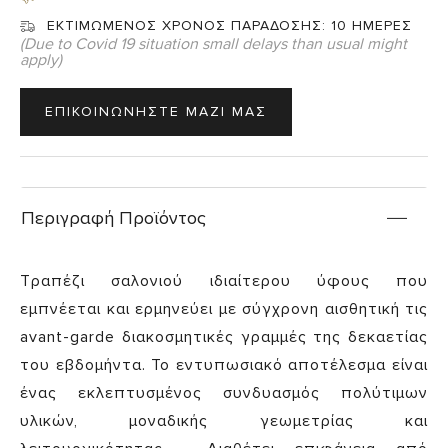
ΕΚΤΙΜΩΜΕΝΟΣ ΧΡΟΝΟΣ ΠΑΡΑΔΟΣΗΣ:
10 ΗΜΕΡΕΣ
(Due to Covid 19 situation small delays than usual might
apply)
ΕΠΙΚΟΙΝΩΝΗΣΤΕ ΜΑΖΙ ΜΑΣ
Περιγραφή Προϊόντος
Τραπέζι σαλονιού ιδιαίτερου ύφους που
εμπνέεται και ερμηνεύει με σύγχρονη αισθητική τις
avant-garde διακοσμητικές γραμμές της δεκαετίας
του εβδομήντα. Το εντυπωσιακό αποτέλεσμα είναι
ένας εκλεπτυσμένος συνδυασμός πολύτιμων
υλικών, μοναδικής γεωμετρίας και