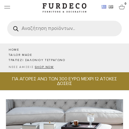
0
Products
search
ΕΠΙΠΛΑ
ΧΑΛΙΑ
HOME
TAILOR MADE
ΤΡΑΠΕΖΙ ΣΑΛΟΝΙΟΥ ΤΕΤΡΑΓΩΝΟ
ΑΝΤΙΚΕΙΜΕΝΑ
ΝΕΕΣ ΑΦΙΞΕΙΣ
SHOP NOW
ΓΙΑ ΑΓΟΡΕΣ ΑΝΩ ΤΩΝ 300 ΕΥΡΩ ΜΕΧΡΙ 12 ΑΤΟΚΕΣ
ΕΙΔΗ ΣΕΡΒΙΡΙΣΜΑΤΟΣ & ΦΙΛΟΞΕΝΙΑΣ
ΔΟΣΕΙΣ
BRANDS
PROJECTS