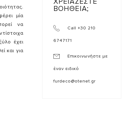
ΧΡΕΙΑΖΕΣΤΕ
ιότητας.
ΒΟΗΘΕΙΑ;
έρει μία
πορεί να
Call +30 210
ντίστοιχα
6747171
ξύλο έχει
ί και για
Επικοινωνήστε με
έναν ειδικό
furdeco@otenet.gr