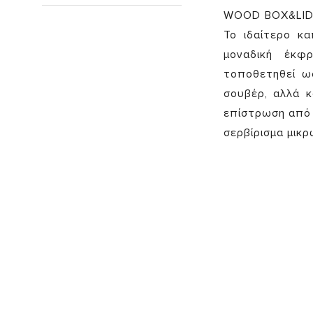
WOOD BOX&LID 
Το ιδαίτερο κ
μοναδική έκφ
τοποθετηθεί ως
σουβέρ, αλλά κ
επίστρωση από 
σερβίρισμα μικρ